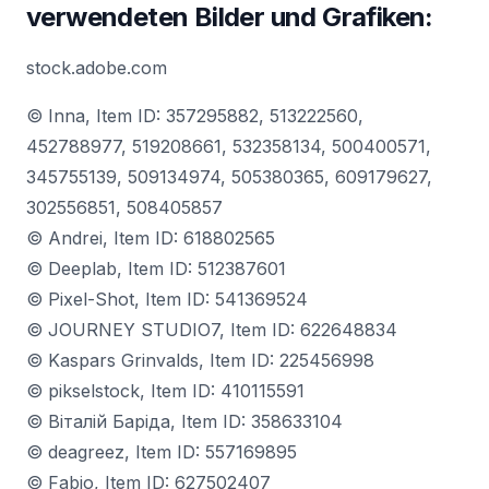
verwendeten Bilder und Grafiken:
stock.adobe.com
© Inna, Item ID: 357295882, 513222560,
452788977, 519208661, 532358134, 500400571,
345755139, 509134974, 505380365, 609179627,
302556851, 508405857
© Andrei, Item ID: 618802565
© Deeplab, Item ID: 512387601
© Pixel-Shot, Item ID: 541369524
© JOURNEY STUDIO7, Item ID: 622648834
© Kaspars Grinvalds, Item ID: 225456998
© pikselstock, Item ID: 410115591
© Віталій Баріда, Item ID: 358633104
© deagreez, Item ID: 557169895
© Fabio, Item ID: 627502407