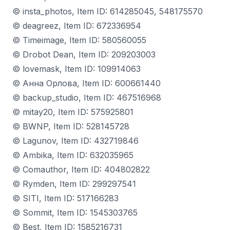
© insta_photos, Item ID: 614285045, 548175570
© deagreez, Item ID: 672336954
© Timeimage, Item ID: 580560055
© Drobot Dean, Item ID: 209203003
© lovemask, Item ID: 109914063
© Анна Орлова, Item ID: 600661440
© backup_studio, Item ID: 467516968
© mitay20, Item ID: 575925801
© BWNP, Item ID: 528145728
© Lagunov, Item ID: 432719846
© Ambika, Item ID: 632035965
© Comauthor, Item ID: 404802822
© Rymden, Item ID: 299297541
© SITI, Item ID: 517166283
© Sommit, Item ID: 1545303765
© Best, Item ID: 1585216731