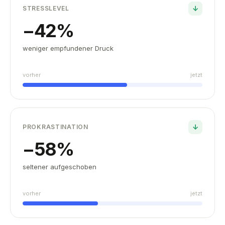
↓
STRESSLEVEL
−
42
%
weniger empfundener Druck
vorher
jetzt
↓
PROKRASTINATION
−
58
%
seltener aufgeschoben
vorher
jetzt