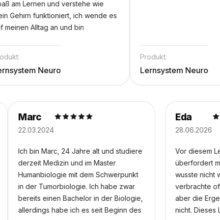
m Lernen und verstehe wie
hirn funktioniert, ich wende es
nen Alltag an und bin
iver und Ausgeglichener den
:
Produkt:
ystem Neuro
Lernsystem Neuro
Marc
Eda
22.03.2024
28.06.2
urch
Ich bin Marc, 24 Jahre alt und studiere
Vor dies
ch
derzeit Medizin und im Master
überford
ein
Humanbiologie mit dem Schwerpunkt
wusste n
in der Tumorbiologie. Ich habe zwar
verbrach
bereits einen Bachelor in der Biologie,
aber di
allerdings habe ich es seit Beginn des
nicht. D