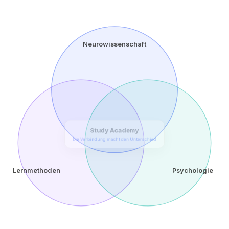
Neurowissenschaft
Study Academy
Die Verbindung macht den Unterschied
Lernmethoden
Psychologie