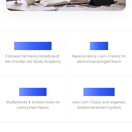
500.000
+
Nr.
1
Follower hat Henry Hildebrandt,
Neuroscience-Lern-Creator im
der Gründer der Study Academy
deutschsprachigen Raum
3.581
+
14
Tage
Studierende & Schüler:innen im
vom Lern-Chaos zum eigenen,
Lernsystem Neuro
funktionierenden System