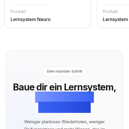
Medizinstudiums mit einer deutlich
Struktur
größeren Stoffmenge zu tun.
muss und
Produkt:
Produkt:
Dementsprechend...
Routinen
Lernsystem Neuro
Lernsy
Mehr anzeigen
Mehr an
Dein nächster Schritt
Baue dir ein Lernsystem,
das dauerhaft
funktioniert.
Weniger planloses Wiederholen, weniger