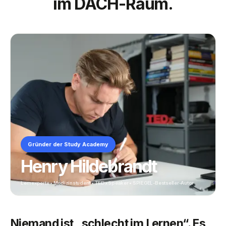
im DACH-Raum.
Gründer der Study Academy
Henry Hildebrandt
Lernexperte • Medizinstudent • TEDx Speaker • SPIEGEL-Bestseller-Autor
Niemand ist „schlecht im Lernen“. Es