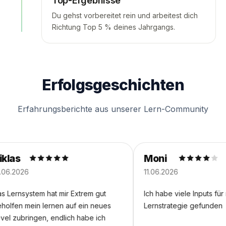
Top-Ergebnisse
Du gehst vorbereitet rein und arbeitest dich
Richtung Top 5 % deines Jahrgangs.
Erfolgsgeschichten
Erfahrungsberichte aus unserer Lern-Community
s
Moni
026
11.06.2026
nsystem hat mir Extrem gut
Ich habe viele Inputs für mein
n mein lernen auf ein neues
Lernstrategie gefunden
ubringen, endlich habe ich